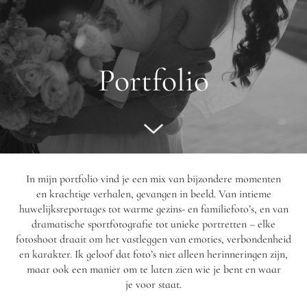
Portfolio
In mijn portfolio vind je een mix van bijzondere momenten
en krachtige verhalen, gevangen in beeld. Van intieme
huwelijksreportages tot warme gezins- en familiefoto’s, en van
dramatische sportfotografie tot unieke portretten – elke
fotoshoot draait om het vastleggen van emoties, verbondenheid
en karakter. Ik geloof dat foto’s niet alleen herinneringen zijn,
maar ook een manier om te laten zien wie je bent en waar
je voor staat.